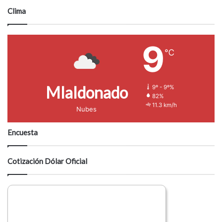
Clima
9
℃
Mlaldonado
9º - 9º%
82%
11.3 km/h
Nubes
Encuesta
Cotización Dólar Oficial