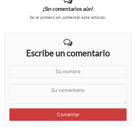
¡Sin comentarios aún!
Se el primero en comentar este artículo.
Escribe un comentario
S
u
n
S
o
u
m
c
b
o
r
m
e
e
n
t