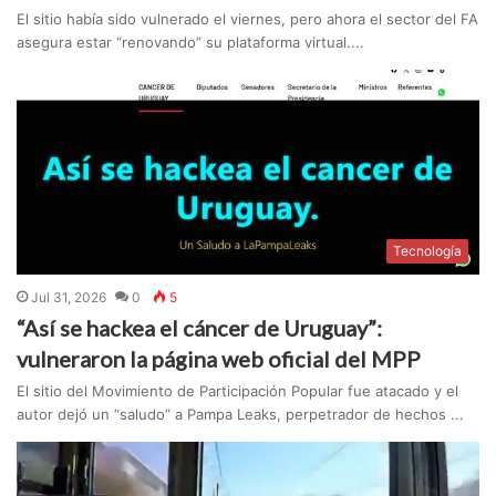
El sitio había sido vulnerado el viernes, pero ahora el sector del FA
asegura estar “renovando” su plataforma virtual....
Tecnología
Jul 31, 2026
0
5
“Así se hackea el cáncer de Uruguay”:
vulneraron la página web oficial del MPP
El sitio del Movimiento de Participación Popular fue atacado y el
autor dejó un “saludo” a Pampa Leaks, perpetrador de hechos ...