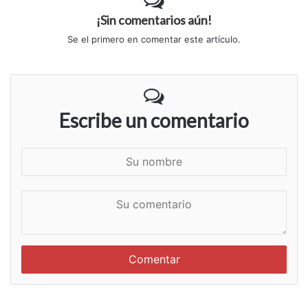
¡Sin comentarios aún!
Se el primero en comentar este artículo.
Escribe un comentario
S
u
n
S
o
u
m
c
b
o
r
m
e
e
n
t