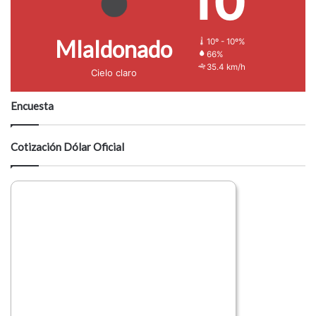
10
Mlaldonado
10º - 10º%
66%
35.4 km/h
Cielo claro
Encuesta
Cotización Dólar Oficial