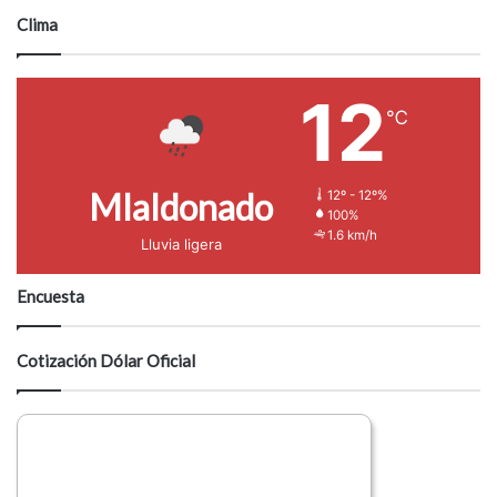
Clima
12
℃
Mlaldonado
12º - 12º%
100%
1.6 km/h
Lluvia ligera
Encuesta
Cotización Dólar Oficial