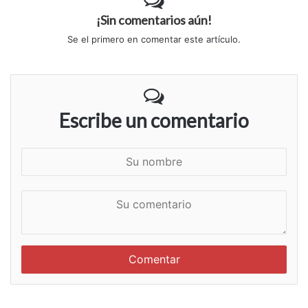
¡Sin comentarios aún!
Se el primero en comentar este artículo.
Escribe un comentario
S
u
n
S
o
u
m
c
b
o
r
m
e
e
n
t