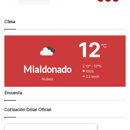
Clima
12
℃
Mlaldonado
12º - 12º%
100%
3.2 km/h
Nubes
Encuesta
Cotización Dólar Oficial