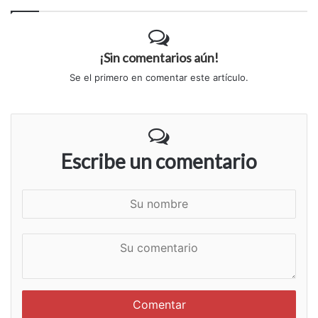
¡Sin comentarios aún!
Se el primero en comentar este artículo.
Escribe un comentario
S
u
n
S
o
u
m
c
b
o
r
m
e
e