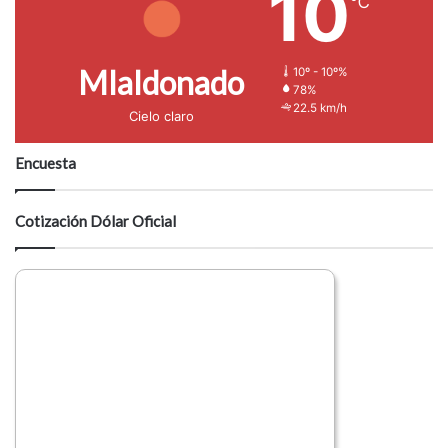
10
℃
Mlaldonado
10º - 10º%
78%
22.5 km/h
Cielo claro
Encuesta
Cotización Dólar Oficial