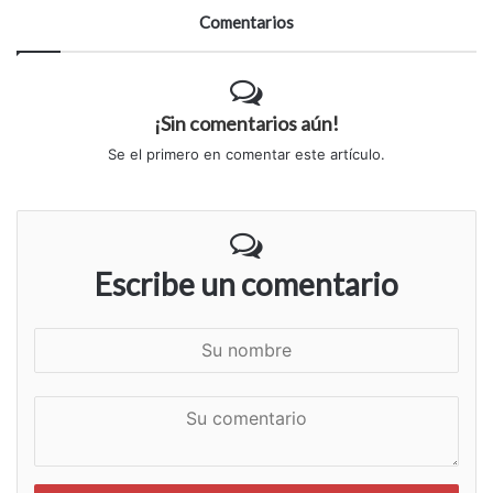
Comentarios
¡Sin comentarios aún!
Se el primero en comentar este artículo.
Escribe un comentario
S
u
n
S
o
u
m
c
b
o
r