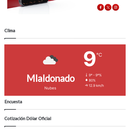
Clima
9
℃
Mlaldonado
9º - 9º%
80%
12.9 km/h
Nubes
Encuesta
Cotización Dólar Oficial