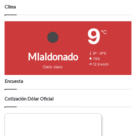
Clima
9
℃
Mlaldonado
9º - 9º%
79%
12.9 km/h
Cielo claro
Encuesta
Cotización Dólar Oficial