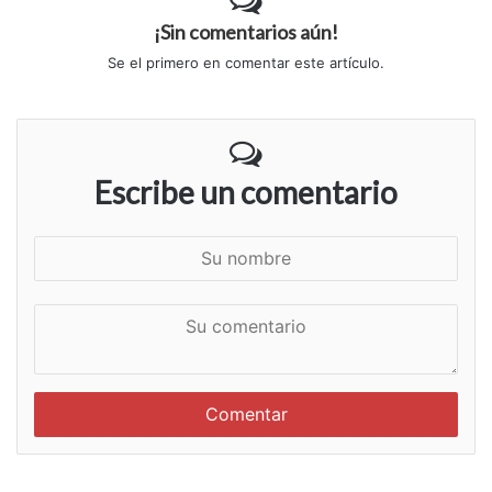
¡Sin comentarios aún!
Se el primero en comentar este artículo.
Escribe un comentario
S
u
n
S
o
u
m
c
b
o
r
m
e
e
n
t