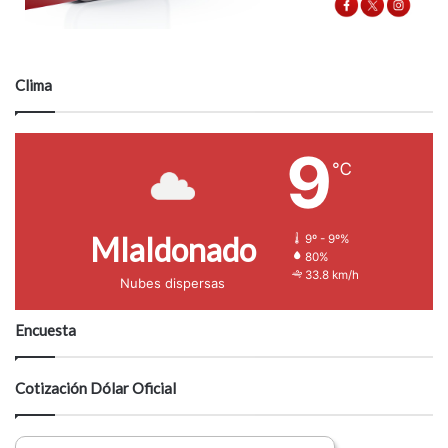
Clima
9
℃
Mlaldonado
9º - 9º%
80%
33.8 km/h
Nubes dispersas
Encuesta
Cotización Dólar Oficial